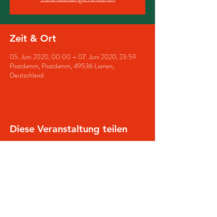
Zeit & Ort
05. Juni 2020, 00:00 – 07. Juni 2020, 23:59
Postdamm, Postdamm, 49536 Lienen,
Deutschland
Diese Veranstaltung teilen
© 2025 Schützenverein Lienen
Impressum